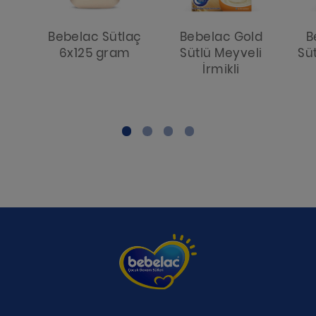
Bebelac Sütlaç
Bebelac Gold
B
6x125 gram
Sütlü Meyveli
Süt
İrmikli