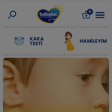
0
KAKA
HAMILEYIM
TESTİ