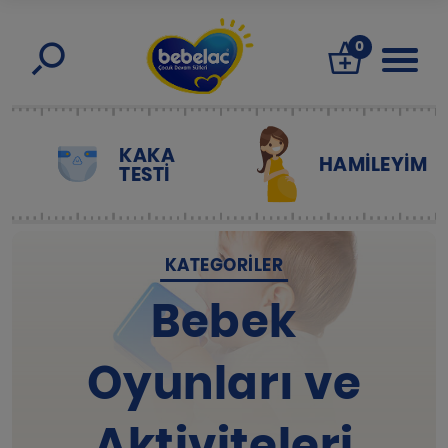
0
KAKA
HAMILEYIM
TESTİ
KATEGORILER
Bebek
Oyunları ve
Aktiviteleri