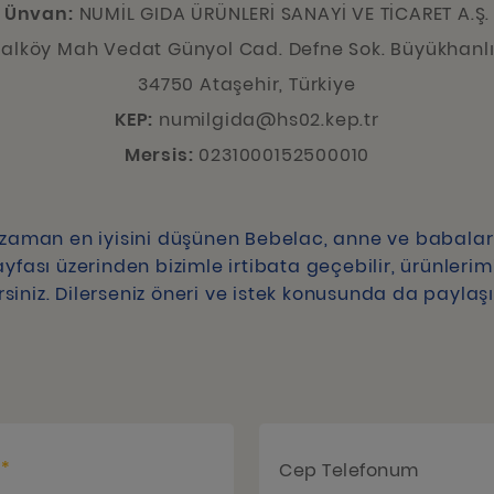
Ünvan:
NUMİL GIDA ÜRÜNLERİ SANAYİ VE TİCARET A.Ş.
lköy Mah Vedat Günyol Cad. Defne Sok. Büyükhanlı P
34750 Ataşehir, Türkiye
KEP:
numilgida@hs02.kep.tr
Mersis:
0231000152500010
r zaman en iyisini düşünen Bebelac, anne ve babala
ayfası üzerinden bizimle irtibata geçebilir, ürünleri
lirsiniz. Dilerseniz öneri ve istek konusunda da payla
*
m
Cep Telefonum