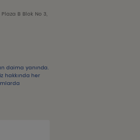
laza B Blok No 3,
rın daima yanında.
miz hakkında her
şımlarda