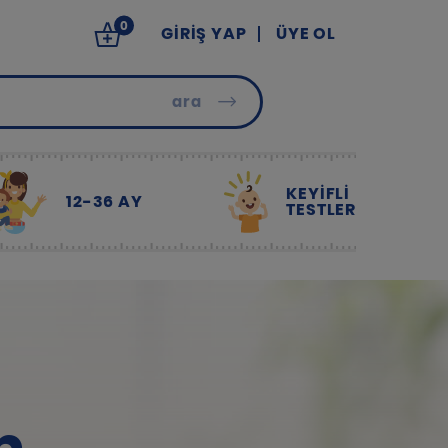
0
GIRIŞ YAP
ÜYE OL
ara
KEYİFLİ
12-36 AY
TESTLER