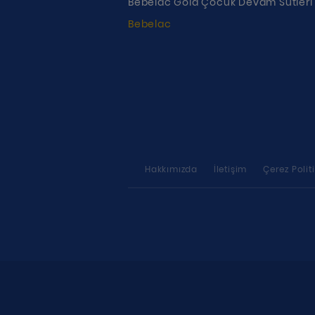
Bebelac Gold Çocuk Devam Sütleri
Bebelac
Hakkımızda
İletişim
Çerez Polit