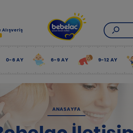
 Alışveriş
R
0-6 AY
6-9 AY
9-12 AY
ANASAYFA