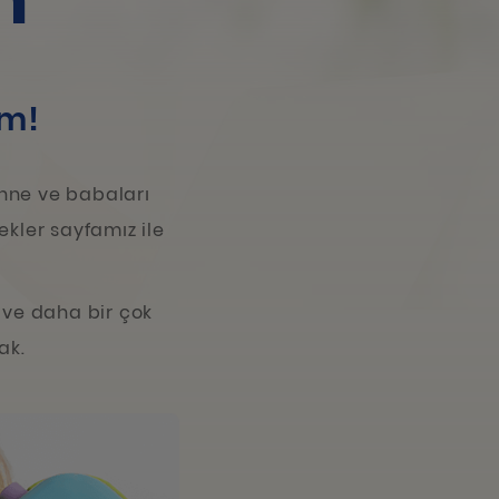
m
im!
anne ve babaları
ekler sayfamız ile
 ve daha bir çok
ak.