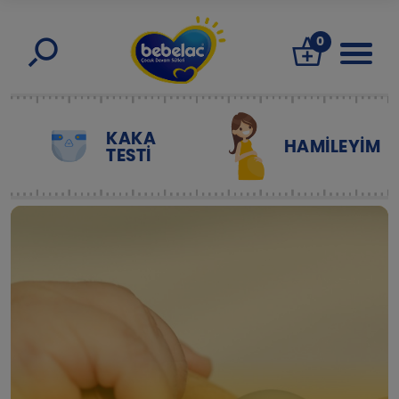
0
KAKA
HAMILEYIM
TESTİ