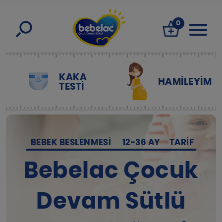
0
KAKA
HAMILEYIM
TESTİ
BEBEK BESLENMESI
12-36 AY
TARIF
Bebelac Çocuk
Devam Sütlü