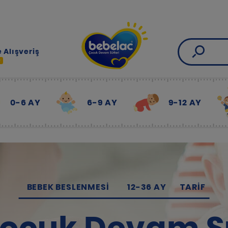
 Alışveriş
R
0-6 AY
6-9 AY
9-12 AY
BEBEK BESLENMESI
12-36 AY
TARIF