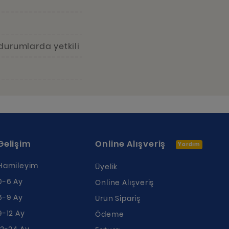
durumlarda yetkili
Gelişim
Online Alışveriş
Yardım
Hamileyim
Üyelik
0-6 Ay
Online Alışveriş
6-9 Ay
Ürün Sipariş
9-12 Ay
Ödeme