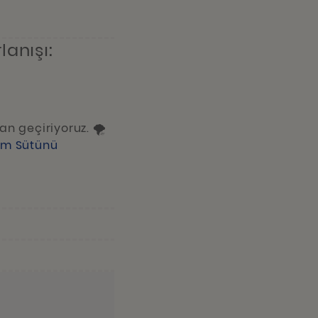
anışı:
n geçiriyoruz. 🌪️
am Sütünü