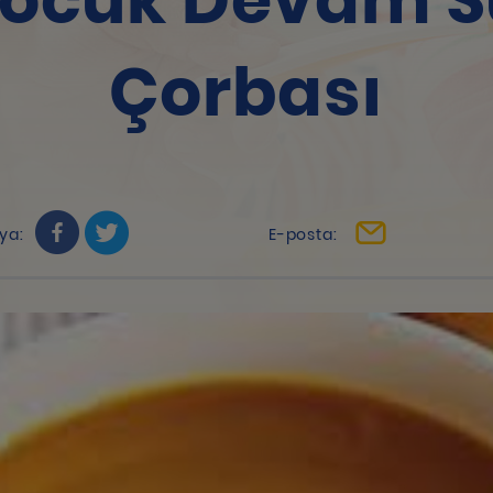
ocuk Devam S
Çorbası
ya:
E-posta: