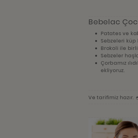
Bebelac Çocu
Patates ve ka
Sebzeleri küp 
Brokoli ile bir
Sebzeler haşla
Çorbamız ılıdı
ekliyoruz.
Ve tarifimiz hazır. 