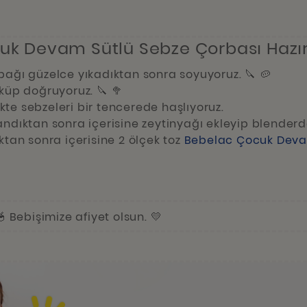
k Devam Sütlü Sebze Çorbası Hazırl
bağı güzelce yıkadıktan sonra soyuyoruz. 🔪 🥔
küp doğruyoruz. 🔪 🥦
likte sebzeleri bir tencerede haşlıyoruz.
ndıktan sonra içerisine zeytinyağı ekleyip blenderda
ktan sonra içerisine 2 ölçek toz
Bebelac Çocuk Dev
🥣 Bebişimize afiyet olsun. 💛