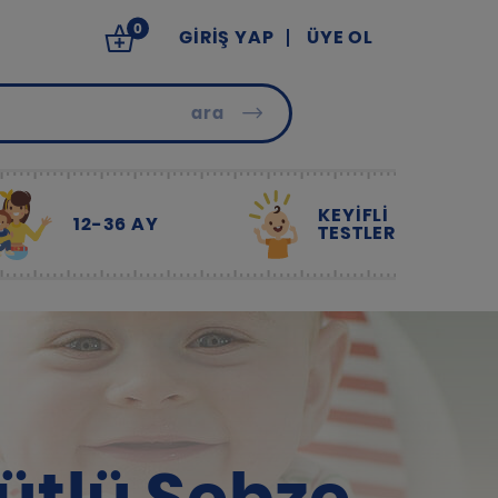
0
GIRIŞ YAP
ÜYE OL
ara
KEYİFLİ
12-36 AY
TESTLER