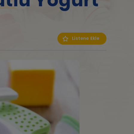
tlü Yoğurt
Listene Ekle