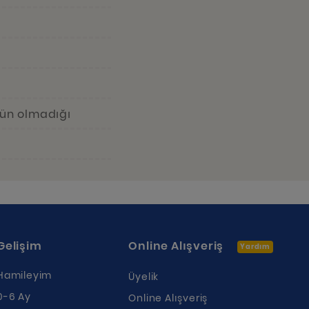
kün olmadığı
Gelişim
Online Alışveriş
Yardım
Hamileyim
Üyelik
0-6 Ay
Online Alışveriş