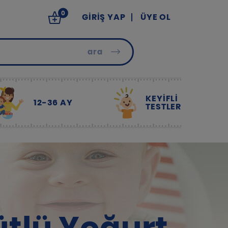
0
GIRIŞ YAP
ÜYE OL
ara
KEYİFLİ
12-36 AY
TESTLER