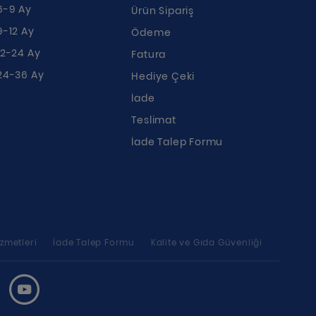
6-9 Ay
Ürün Sipariş
9-12 Ay
Ödeme
12-24 Ay
Fatura
24-36 Ay
Hediye Çeki
İade
Teslimat
İade Talep Formu
zmetleri
İade Talep Formu
Kalite ve Gıda Güvenliği