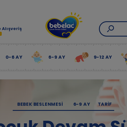
 Alışveriş
R
0-6 AY
6-9 AY
9-12 AY
BEBEK BESLENMESI
6-9 AY
TARIF