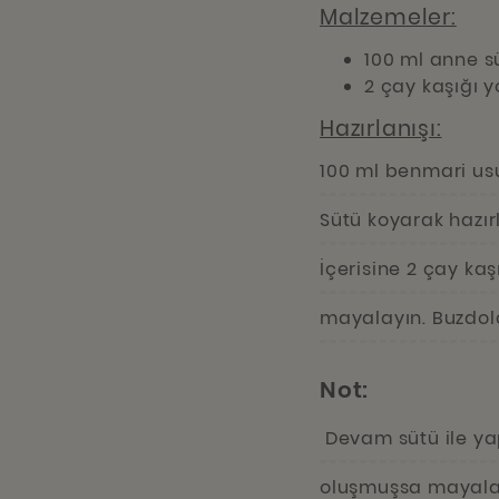
Malzemeler:
100 ml anne 
2 çay kaşığı y
Hazırlanışı:
100 ml benmari usu
Sütü koyarak hazır
İçerisine 2 çay kaş
mayalayın. Buzdola
Not:
Devam sütü ile yap
oluşmuşsa mayalan