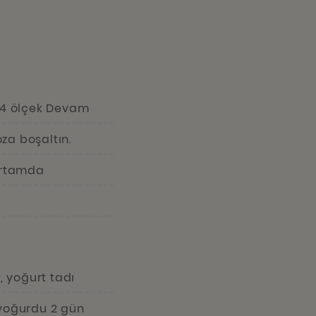
e 4 ölçek Devam
za boşaltın.
 ortamda
, yoğurt tadı
yoğurdu 2 gün