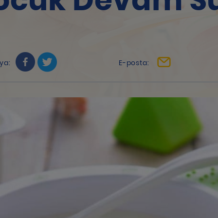
ocuk Devam Sü
ya:
E-posta: