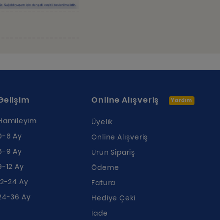
Gelişim
Online Alışveriş
Yardım
Hamileyim
Üyelik
0-6 Ay
Online Alışveriş
6-9 Ay
Ürün Sipariş
9-12 Ay
Ödeme
12-24 Ay
Fatura
24-36 Ay
Hediye Çeki
İade