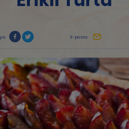
Erikli Turta
ya:
E-posta: