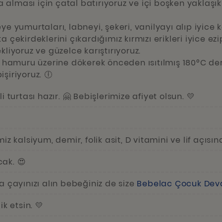
alması için çatal batırıyoruz ve içi boşken yaklaşık
e yumurtaları, labneyi, şekeri, vanilyayı alıp iyice kar
a çekirdeklerini çıkardığımız kırmızı erikleri iyice e
kliyoruz ve güzelce karıştırıyoruz.
a hamuru üzerine dökerek önceden ısıtılmış 180°C de
şiriyoruz. 🕕
i turtası hazır. 🤗 Bebişlerimize afiyet olsun. 💛
miz kalsiyum, demir, folik asit, D vitamini ve lif açısı
ak. 😍
a çayınızı alın bebeğiniz de size
Bebelac Çocuk Dev
ik etsin. 💛