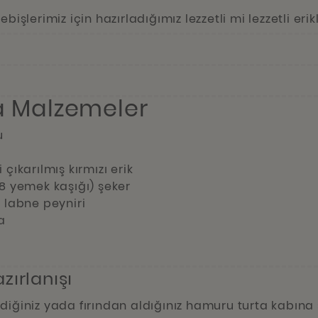
bişlerimiz için hazırladığımız lezzetli mi lezzetli erikl
ta Malzemeler
u
 çıkarılmış kırmızı erik
 8 yemek kaşığı) şeker
 labne peyniri
a
azırlanışı
diğiniz yada fırından aldığınız hamuru turta kabına 