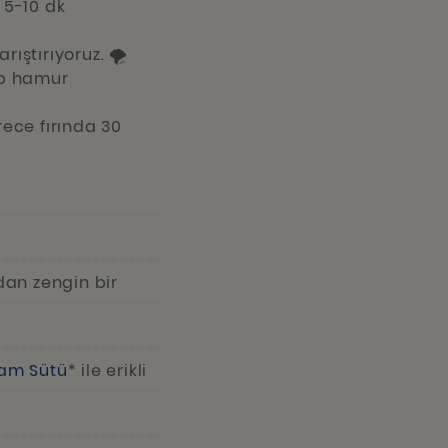
 5-10 dk
ıştırıyoruz. 🌪️
zip hamur
rece fırında 30
ndan zengin bir
am Sütü
* ile erikli