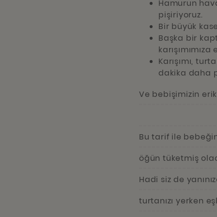
Hamurun hava 
pişiriyoruz.
Bir büyük kasey
Başka bir kapt
karışımımıza e
Karışımı, turt
dakika daha pi
Ve bebişimizin erikl
Bu tarif ile bebeği
öğün tüketmiş olac
Hadi siz de yanınız
turtanızı yerken eşl