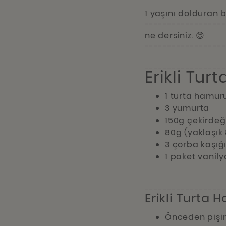
1 yaşını dolduran be
ne dersiniz. 😊
Erikli Tur
1 turta hamur
3 yumurta
150g çekirdeği
80g (yaklaşık
3 çorba kaşığı
1 paket vanily
Erikli Turta H
Önceden pişir