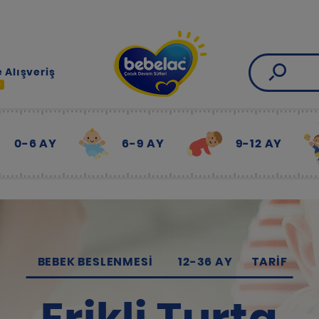
 Alışveriş
R
0-6 AY
6-9 AY
9-12 AY
BEBEK BESLENMESI
12-36 AY
TARIF