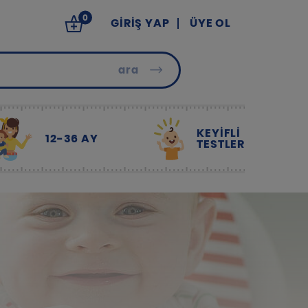
0
GIRIŞ YAP
ÜYE OL
ara
KEYİFLİ
12-36 AY
TESTLER