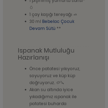
1 pişirilmiş yumurta sarısı*
🥚
1 çay kaşığı tereyağı 🧈
30 ml
Bebelac Çocuk
Devam Sütü
**
Ispanak Mutluluğu
Hazırlanışı
Önce patatesi yıkıyoruz,
soyuyoruz ve küp küp
doğruyoruz. 🥔🔪
Akan su altında iyice
yıkadığımız ıspanak ile
patatesi buharda