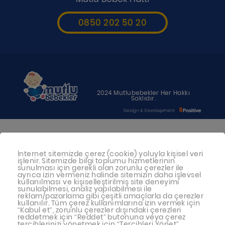
0850 202 50 20
2024 Mutlubebekler Her Hakkı
Saklıdır.
Bebeğiniz için en uygun besin anne
İnternet sitemizde çerez (cookie) yoluyla kişisel veri
sütüdür. Anne sütü ile beslenmenin
işlenir. Sitemizde bilgi toplumu hizmetlerinin
mümkün olmadığı durumlarda
sunulması için gerekli olan zorunlu çerezler ile
ayrıca izin vermeniz halinde sitemizin daha işlevsel
doktorunuza danışınız
kullanılması ve kişiselleştirilmiş site deneyimi
sunulabilmesi, analiz yapılabilmesi ile
reklam/pazarlama gibi çeşitli amaçlarla da çerezler
Bu sitede yayınlanan bilgiler hekim
kullanılır. Tüm çerez kullanımlarına izin vermek için
“Kabul et”, zorunlu çerezler dışındaki çerezleri
tavsiyesi yerine geçmez.
reddetmek için “Reddet” butonuna veya çerez
tercihlerinizi yönetmek için “Tercihleri Yönet”