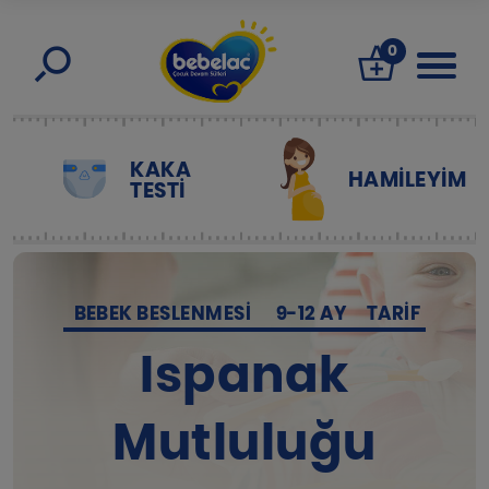
0
KAKA
HAMILEYIM
TESTİ
BEBEK BESLENMESI
9-12 AY
TARIF
Ispanak
Mutluluğu