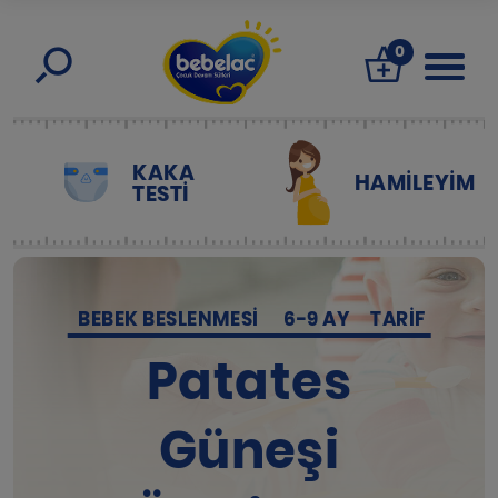
0
KAKA
HAMILEYIM
TESTİ
BEBEK BESLENMESI
6-9 AY
TARIF
Patates
Güneşi