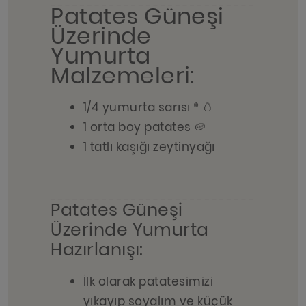
Patates Güneşi
Üzerinde
Yumurta
Malzemeleri:
1/4 yumurta sarısı * 🥚
1 orta boy patates 🥔
1 tatlı kaşığı zeytinyağı
Patates Güneşi
Üzerinde Yumurta
Hazırlanışı:
İlk olarak patatesimizi
yıkayıp soyalım ve küçük