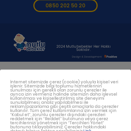
0850 202 50 20
2024 Mutlubebekler Her Hakkı
Saklıdır.
Bebeğiniz için en uygun besin anne
sütüdür. Anne sütü ile beslenmenin
İnternet sitemizde çerez (cookie) yoluyla kişisel veri
işlenir. Sitemizde bilgi toplumu hizmetlerinin
mümkün olmadığı durumlarda
sunulması için gerekli olan zorunlu çerezler ile
ayrıca izin vermeniz halinde sitemizin daha işlevsel
doktorunuza danışınız
kullanılması ve kişiselleştirilmiş site deneyimi
sunulabilmesi, analiz yapılabilmesi ile
reklam/pazarlama gibi çeşitli amaçlarla da çerezler
Bu sitede yayınlanan bilgiler hekim
kullanılır. Tüm çerez kullanımlarına izin vermek için
“Kabul et”, zorunlu çerezler dışındaki çerezleri
tavsiyesi yerine geçmez.
reddetmek için “Reddet” butonuna veya çerez
tercihlerinizi yönetmek için “Tercihleri Yönet”
En doğru bilgi için doktorunuza
butonuna tıklayabilirsiniz. Çerezler hakkındaki