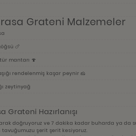
ırasa Grateni Malzemeler
sa
öğsü 🍗
r mantarı 🍄
ğı rendelenmiş kaşar peynir 🧀
ı zeytinyağ
a Grateni Hazırlanışı
yarak doğruyoruz ve 7 dakika kadar buharda ya da su
 tavuğumuzu şerit şerit kesiyoruz.