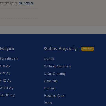
tarif için
buraya
Gelişim
Online Alışveriş
Yardım
Hamileyim
Üyelik
0-6 Ay
Online Alışveriş
6-9 Ay
Ürün Sipariş
9-12 Ay
Ödeme
12-24 Ay
Fatura
24-36 Ay
Hediye Çeki
İade