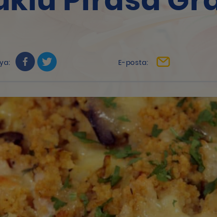
klu Pırasa Gr
ya:
E-posta: