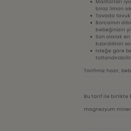
Mantarları iy
biraz limon sık
Tavada tavuk ş
Borcamın dibi
bebeğinizin yi
Son olarak en 
kızardıktan so
İsteğe göre b
tatlandırabilir
Tarifimiz hazır, beb
Bu tarif ile birlikt
magnezyum minerall