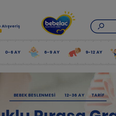
 Alışveriş
R
0-6 AY
6-9 AY
9-12 AY
BEBEK BESLENMESI
12-36 AY
TARIF