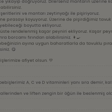
ice yıkayıp doğruyoruz. Dilerseniz mantarın üzerine 
abilirsiniz.
eritlerini ve mantarı zeytinyağı ile pişiriyoruz.
ne pırasayı koyuyoruz. Üzerine de pişirdiğimiz tavu
yebileceği boyutta ekliyoruz.
üste rendelenmiş kaşar peyniri ekliyoruz. Kaşar peyn
nra borcamı fırından alabilirsiniz. 👩‍🍳
ebeğinizin ayına uygun baharatlarla da tavuklu pıra
siniz. 😋
işlerimize afiyet olsun. 💛
e bebişlerimiz A, C ve D vitaminleri yanı sıra demir, ka
erinden ve liften zengin bir öğün ile beslenmiş ola