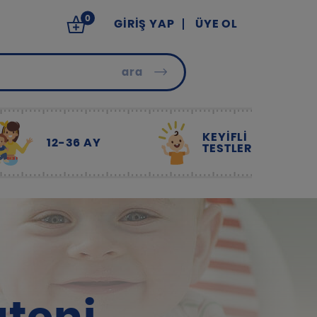
0
GIRIŞ YAP
ÜYE OL
ara
KEYİFLİ
12-36 AY
TESTLER