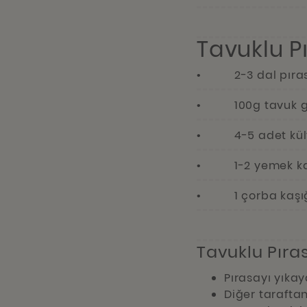
Tavuklu P
• 2-3 dal pıra
• 100g tavuk g
• 4-5 adet kültü
• 1-2 yemek kaşı
• 1 çorba kaşığ
Tavuklu Pıras
Pırasayı yıka
Diğer taraftan