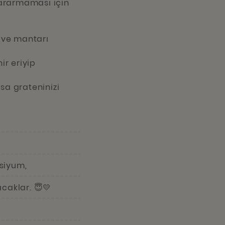
kararmaması için
k ve mantarı
ir eriyip
sa grateninizi
lsiyum,
caklar. 😇💛