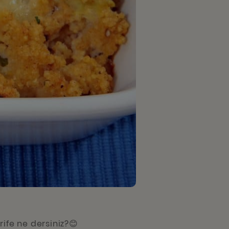
rife ne dersiniz?😊