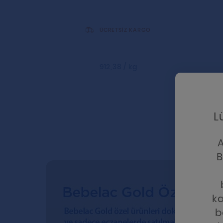
ÜCRETSİZ KARGO
912,38 / kg
L
A
B
ka
b