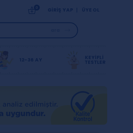
0
GIRIŞ YAP
ÜYE OL
ara
KEYİFLİ
12-36 AY
TESTLER