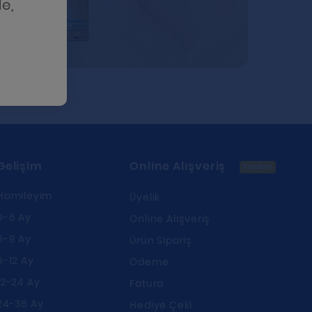
e,
Gelişim
Online Alışveriş
Yardım
Hamileyim
Üyelik
0-6 Ay
Online Alışveriş
6-9 Ay
Ürün Sipariş
9-12 Ay
Ödeme
12-24 Ay
Fatura
24-36 Ay
Hediye Çeki