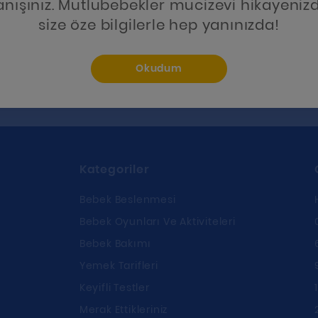
anışınız. Mutlubebekler mucizevi hikayenizd
size öze bilgilerle hep yanınızda!
Okudum
Kategoriler
Bebek Beslenmesi
Bebek Oyunları Ve Aktiviteleri
Bebek Bakımı
Yemek Tarifleri
ı
Keyifli Testler
Merak Ettikleriniz