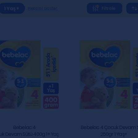
1 Yaş +
Filtrele
Hepsini Göster
Bebelac 4
Bebelac 4 Çocuk Devam 
k Devam Sütü 400g​ 1+ Yaş
250gr 1 Yaş+