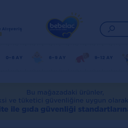
 Alışveriş
R
0-6 AY
6-9 AY
9-12 AY