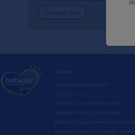
d
Ürünler
Bebelac Kaşık Mamaları
Bebelac Gold
Bebelac Çocuk Devam Sütleri
Bebelac Gold Kaşık Mamaları
Bebelac Organik Kavanoz Mamalar
Bebelac Gold Çocuk Devam Sütleri