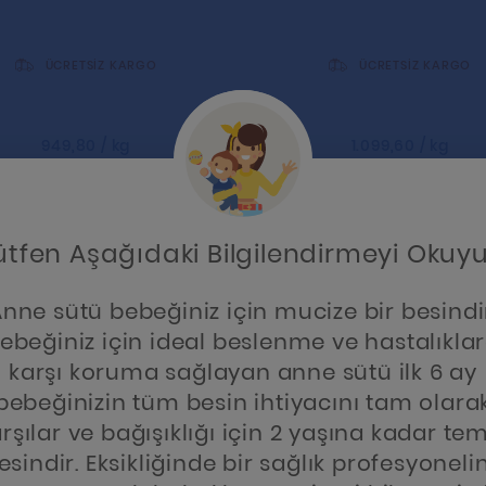
ÜCRETSİZ KARGO
ÜCRETSİZ KARGO
949,80 / kg
1.099,60 / kg
ütfen Aşağıdaki Bilgilendirmeyi Okuy
nne sütü bebeğiniz için mucize bir besindi
ebeğiniz için ideal beslenme ve hastalıkla
karşı koruma sağlayan anne sütü ilk 6 ay
bebeğinizin tüm besin ihtiyacını tam olara
rşılar ve bağışıklığı için 2 yaşına kadar te
esindir. Eksikliğinde bir sağlık profesyoneli