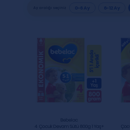
0-6 Ay
6-12 Ay
Ay aralığı seçiniz
Bebelac
4 Çocuk Devam Sütü 800g 1 Yaş+
Çocu