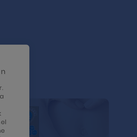
un
r.
ra
k
mel
ne