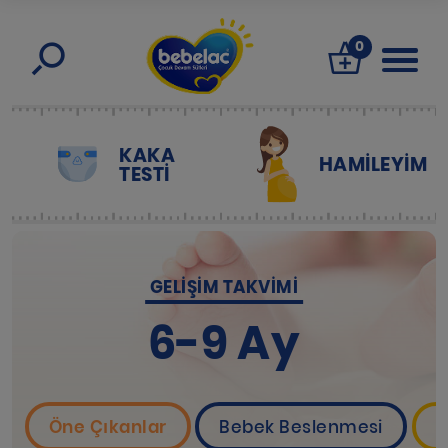
0
KAKA
HAMILEYIM
TESTİ
GELIŞIM TAKVIMI
6-9 Ay
Öne Çıkanlar
Bebek Beslenmesi
B