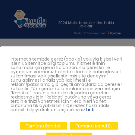
2024 Mutlubebekler Her Hakkı
Saklıdır.
Bebeğiniz için en uygun besin anne
İnternet sitemizde çerez (cookie) yoluyla kişisel veri
sütüdür. Anne sütü ile beslenmenin
işlenir. Sitemizde bilgi toplumu hizmetlerinin
mümkün olmadığı durumlarda
sunulması için gerekli olan zorunlu çerezler ile
ayrıca izin vermeniz halinde sitemizin daha işlevsel
doktorunuza danışınız
kullanılması ve kişiselleştirilmiş site deneyimi
sunulabilmesi, analiz yapılabilmesi ile
reklam/pazarlama gibi çeşitli amaçlarla da çerezler
Bu sitede yayınlanan bilgiler hekim
kullanılır. Tüm çerez kullanımlarına izin vermek için
“Kabul et”, zorunlu çerezler dışındaki çerezleri
tavsiyesi yerine geçmez.
reddetmek için “Reddet” butonuna veya çerez
tercihlerinizi yönetmek için “Tercihleri Yönet”
En doğru bilgi için doktorunuza
butonuna tıklayabilirsiniz. Çerezler hakkındaki
detaylı bilgiye linkten erişebilirsiniz.
Link
danışınız.
Tümünü Reddet
Tümünü Kabul Et