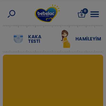
0
KAKA
HAMILEYIM
TESTİ