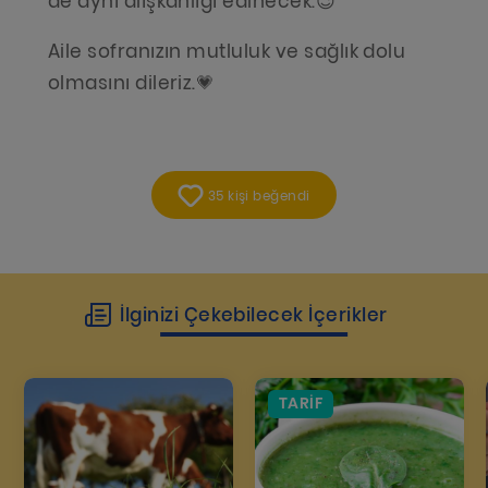
de aynı alışkanlığı edinecek.😉
Aile sofranızın mutluluk ve sağlık dolu
olmasını dileriz.💗
35 kişi beğendi
İlginizi Çekebilecek İçerikler
TARIF