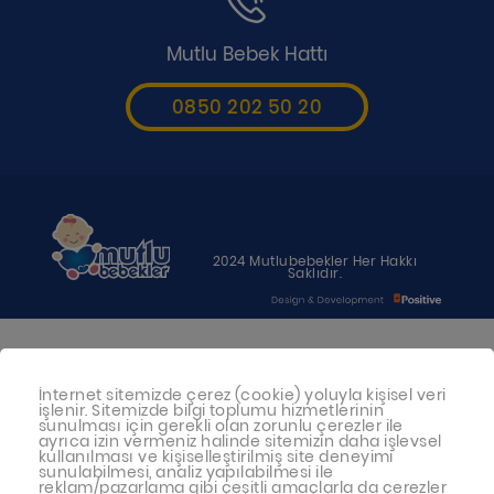
Mutlu Bebek Hattı
0850 202 50 20
2024 Mutlubebekler Her Hakkı
Saklıdır.
Bebeğiniz için en uygun besin anne
İnternet sitemizde çerez (cookie) yoluyla kişisel veri
sütüdür. Anne sütü ile beslenmenin
işlenir. Sitemizde bilgi toplumu hizmetlerinin
mümkün olmadığı durumlarda
sunulması için gerekli olan zorunlu çerezler ile
ayrıca izin vermeniz halinde sitemizin daha işlevsel
doktorunuza danışınız
kullanılması ve kişiselleştirilmiş site deneyimi
sunulabilmesi, analiz yapılabilmesi ile
reklam/pazarlama gibi çeşitli amaçlarla da çerezler