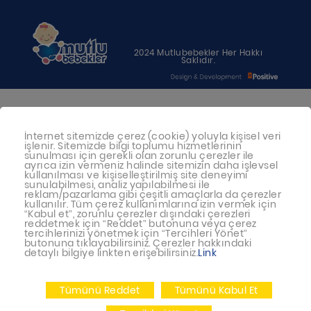
2024 Mutlubebekler Her Hakkı
Saklıdır.
Bebeğiniz için en uygun besin anne
İnternet sitemizde çerez (cookie) yoluyla kişisel veri
sütüdür. Anne sütü ile beslenmenin
işlenir. Sitemizde bilgi toplumu hizmetlerinin
mümkün olmadığı durumlarda
sunulması için gerekli olan zorunlu çerezler ile
ayrıca izin vermeniz halinde sitemizin daha işlevsel
doktorunuza danışınız
kullanılması ve kişiselleştirilmiş site deneyimi
sunulabilmesi, analiz yapılabilmesi ile
reklam/pazarlama gibi çeşitli amaçlarla da çerezler
Bu sitede yayınlanan bilgiler hekim
kullanılır. Tüm çerez kullanımlarına izin vermek için
“Kabul et”, zorunlu çerezler dışındaki çerezleri
tavsiyesi yerine geçmez.
reddetmek için “Reddet” butonuna veya çerez
tercihlerinizi yönetmek için “Tercihleri Yönet”
En doğru bilgi için doktorunuza
butonuna tıklayabilirsiniz. Çerezler hakkındaki
detaylı bilgiye linkten erişebilirsiniz.
Link
danışınız.
Tümünü Reddet
Tümünü Kabul Et