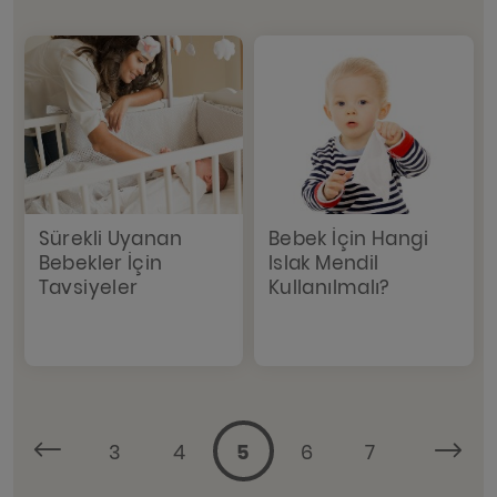
Sürekli Uyanan
Bebek İçin Hangi
Bebekler İçin
Islak Mendil
Tavsiyeler
Kullanılmalı?
3
4
5
6
7
...