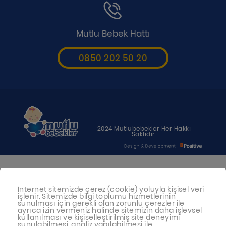
Mutlu Bebek Hattı
0850 202 50 20
2024 Mutlubebekler Her Hakkı
Saklıdır.
Bebeğiniz için en uygun besin anne
İnternet sitemizde çerez (cookie) yoluyla kişisel veri
sütüdür. Anne sütü ile beslenmenin
işlenir. Sitemizde bilgi toplumu hizmetlerinin
mümkün olmadığı durumlarda
sunulması için gerekli olan zorunlu çerezler ile
ayrıca izin vermeniz halinde sitemizin daha işlevsel
doktorunuza danışınız
kullanılması ve kişiselleştirilmiş site deneyimi
sunulabilmesi, analiz yapılabilmesi ile