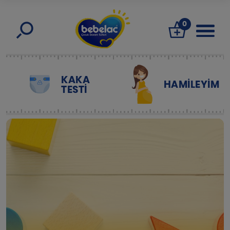
0
KAKA
HAMILEYIM
TESTİ