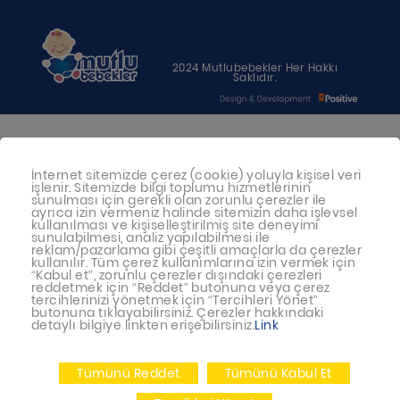
2024 Mutlubebekler Her Hakkı
Saklıdır.
Bebeğiniz için en uygun besin anne
İnternet sitemizde çerez (cookie) yoluyla kişisel veri
sütüdür. Anne sütü ile beslenmenin
işlenir. Sitemizde bilgi toplumu hizmetlerinin
mümkün olmadığı durumlarda
sunulması için gerekli olan zorunlu çerezler ile
ayrıca izin vermeniz halinde sitemizin daha işlevsel
doktorunuza danışınız
kullanılması ve kişiselleştirilmiş site deneyimi
sunulabilmesi, analiz yapılabilmesi ile
reklam/pazarlama gibi çeşitli amaçlarla da çerezler
Bu sitede yayınlanan bilgiler hekim
kullanılır. Tüm çerez kullanımlarına izin vermek için
“Kabul et”, zorunlu çerezler dışındaki çerezleri
tavsiyesi yerine geçmez.
reddetmek için “Reddet” butonuna veya çerez
tercihlerinizi yönetmek için “Tercihleri Yönet”
En doğru bilgi için doktorunuza
butonuna tıklayabilirsiniz. Çerezler hakkındaki
detaylı bilgiye linkten erişebilirsiniz.
Link
danışınız.
Tümünü Reddet
Tümünü Kabul Et