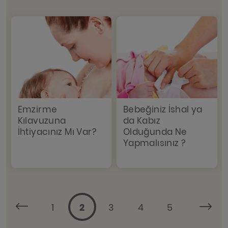
Emzirme
Bebeğiniz İshal ya
Kılavuzuna
da Kabız
İhtiyacınız Mı Var?
Olduğunda Ne
Yapmalısınız ?
1
2
3
4
5
...