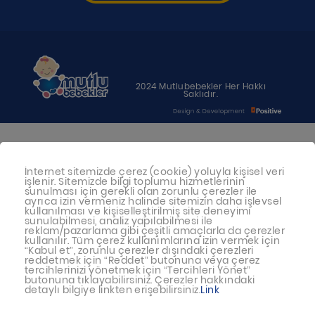
2024 Mutlubebekler Her Hakkı
Saklıdır.
Bebeğiniz için en uygun besin anne
sütüdür. Anne sütü ile beslenmenin
İnternet sitemizde çerez (cookie) yoluyla kişisel veri
işlenir. Sitemizde bilgi toplumu hizmetlerinin
mümkün olmadığı durumlarda
sunulması için gerekli olan zorunlu çerezler ile
ayrıca izin vermeniz halinde sitemizin daha işlevsel
doktorunuza danışınız
kullanılması ve kişiselleştirilmiş site deneyimi
sunulabilmesi, analiz yapılabilmesi ile
reklam/pazarlama gibi çeşitli amaçlarla da çerezler
Bu sitede yayınlanan bilgiler hekim
kullanılır. Tüm çerez kullanımlarına izin vermek için
“Kabul et”, zorunlu çerezler dışındaki çerezleri
tavsiyesi yerine geçmez.
reddetmek için “Reddet” butonuna veya çerez
tercihlerinizi yönetmek için “Tercihleri Yönet”
En doğru bilgi için doktorunuza
butonuna tıklayabilirsiniz. Çerezler hakkındaki
detaylı bilgiye linkten erişebilirsiniz.
Link
danışınız.