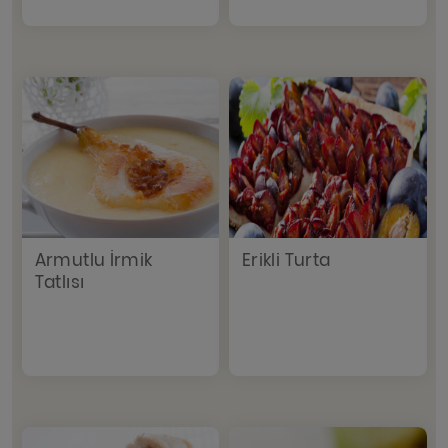
Armutlu İrmik
Erikli Turta
Tatlısı