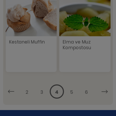
Kestaneli Muffin
Elma ve Muz
Kompostosu
2
3
4
5
6
...