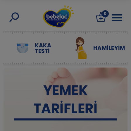
0
KAKA
HAMILEYIM
TESTİ
YEMEK
TARIFLERI