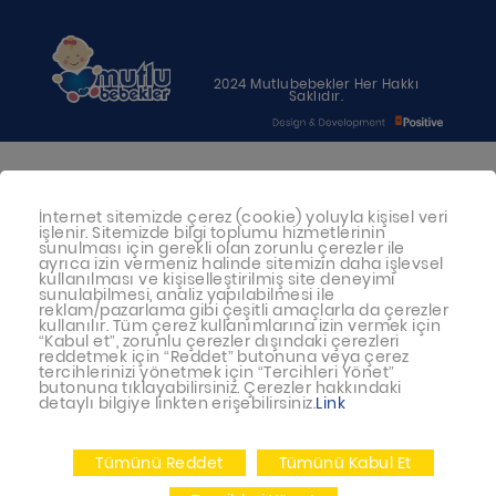
2024 Mutlubebekler Her Hakkı
Saklıdır.
Bebeğiniz için en uygun besin anne
İnternet sitemizde çerez (cookie) yoluyla kişisel veri
sütüdür. Anne sütü ile beslenmenin
işlenir. Sitemizde bilgi toplumu hizmetlerinin
mümkün olmadığı durumlarda
sunulması için gerekli olan zorunlu çerezler ile
ayrıca izin vermeniz halinde sitemizin daha işlevsel
doktorunuza danışınız
kullanılması ve kişiselleştirilmiş site deneyimi
sunulabilmesi, analiz yapılabilmesi ile
reklam/pazarlama gibi çeşitli amaçlarla da çerezler
Bu sitede yayınlanan bilgiler hekim
kullanılır. Tüm çerez kullanımlarına izin vermek için
“Kabul et”, zorunlu çerezler dışındaki çerezleri
tavsiyesi yerine geçmez.
reddetmek için “Reddet” butonuna veya çerez
tercihlerinizi yönetmek için “Tercihleri Yönet”
En doğru bilgi için doktorunuza
butonuna tıklayabilirsiniz. Çerezler hakkındaki
detaylı bilgiye linkten erişebilirsiniz.
Link
danışınız.
Tümünü Reddet
Tümünü Kabul Et