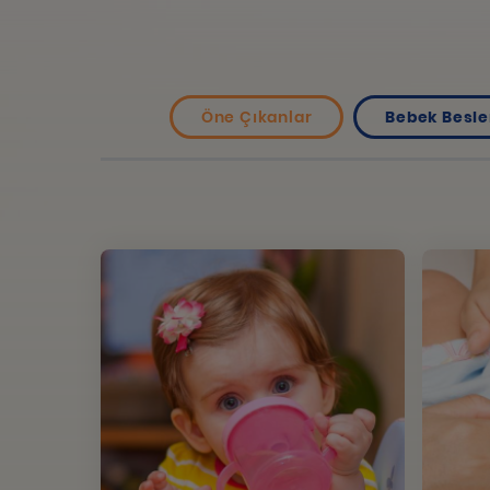
Öne Çıkanlar
Bebek Besl