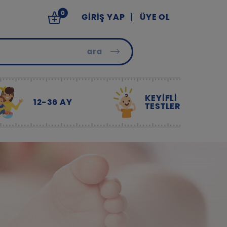
0
GIRIŞ YAP
ÜYE OL
ara
KEYİFLİ
12-36 AY
TESTLER