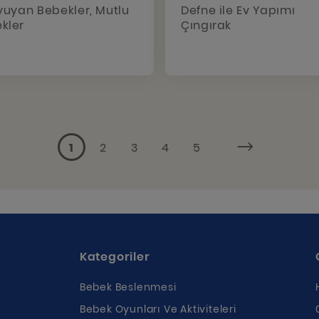
Uyuyan Bebekler, Mutlu
Defne ile Ev Yapımı
kler
Çıngırak
...
1
2
3
4
5
Kategoriler
Bebek Beslenmesi
Bebek Oyunları Ve Aktiviteleri