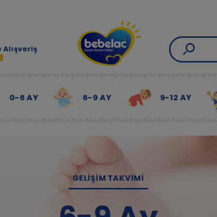
 Alışveriş
R
0-6 AY
6-9 AY
9-12 AY
GELIŞIM TAKVIMI