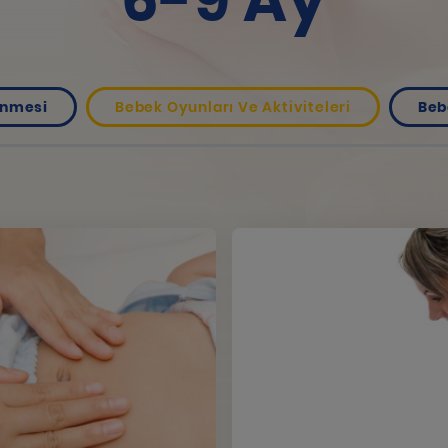
6-9 Ay
enmesi
Bebek Oyunları Ve Aktiviteleri
Beb