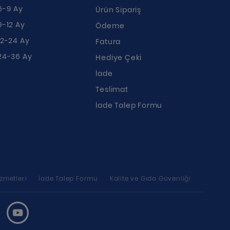
6-9 Ay
Ürün Sipariş
9-12 Ay
Ödeme
12-24 Ay
Fatura
24-36 Ay
Hediye Çeki
İade
Teslimat
İade Talep Formu
zmetleri
İade Talep Formu
Kalite ve Gıda Güvenliği