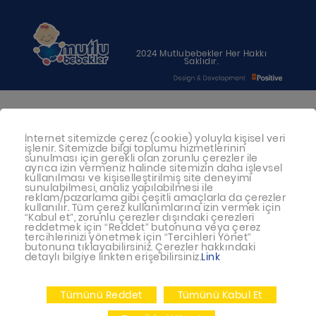
2024 Mutlubebekler Her Hakkı
Saklıdır.
Bebeğiniz için en uygun besin anne
İnternet sitemizde çerez (cookie) yoluyla kişisel veri
sütüdür. Anne sütü ile beslenmenin
işlenir. Sitemizde bilgi toplumu hizmetlerinin
mümkün olmadığı durumlarda
sunulması için gerekli olan zorunlu çerezler ile
ayrıca izin vermeniz halinde sitemizin daha işlevsel
doktorunuza danışınız
kullanılması ve kişiselleştirilmiş site deneyimi
sunulabilmesi, analiz yapılabilmesi ile
reklam/pazarlama gibi çeşitli amaçlarla da çerezler
Bu sitede yayınlanan bilgiler hekim
kullanılır. Tüm çerez kullanımlarına izin vermek için
“Kabul et”, zorunlu çerezler dışındaki çerezleri
tavsiyesi yerine geçmez.
reddetmek için “Reddet” butonuna veya çerez
tercihlerinizi yönetmek için “Tercihleri Yönet”
En doğru bilgi için doktorunuza
butonuna tıklayabilirsiniz. Çerezler hakkındaki
detaylı bilgiye linkten erişebilirsiniz.
Link
danışınız.
Tümünü Reddet
Tümünü Kabul Et