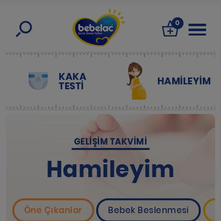
0
KAKA
HAMILEYIM
TESTİ
GELIŞIM TAKVIMI
Hamileyim
Öne Çıkanlar
Bebek Beslenmesi
B